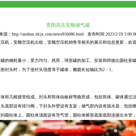
贵阳高压安顺储气罐
来源：http://anshun.xlcjx.com/news916686.html 发布时间:2023/2/19 3:00:0
空压机
，安顺空压机出租，安顺空压机销售等相关的展示和信息更新，欢
形罐的钢耗量小，受力均匀。然而，球形罐的加工、安装和焊接比圆柱形
形封头时，为了使封头强度等于罐体，椭圆长短轴比为2：1。
筒体和几根接管组成。封头和筒体由板材弯曲而成，包括筒体。罐体通过
封头底部设有排污阀，下封头外壁设有支架；储气腔内设有脱水器，包括
接到圆柱体上。圆柱体顶面设有导气管，圆柱体锥形底面底部连接出水管