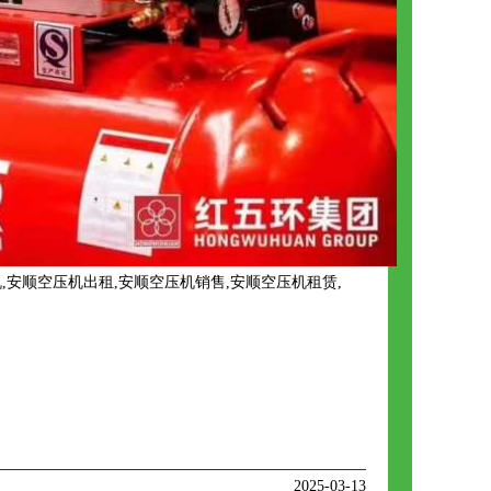
安顺空压机出租,安顺空压机销售,安顺空压机租赁,
2025-03-13