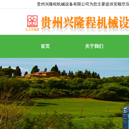
贵州兴隆程机械设备有限公司为您主要提供
安顺空
首页
关于我们