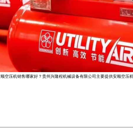
顺空压机销售哪家好？贵州兴隆程机械设备有限公司主要提供安顺空压机,