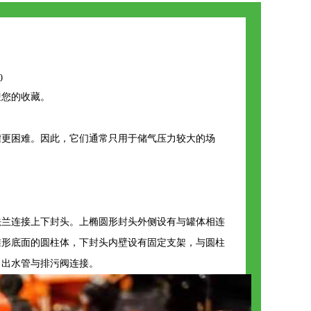
0
迎您的收藏。
罐更困难。因此，它们通常只用于储气压力较大的场
法兰连接上下封头。上椭圆形封头外侧设有与罐体相连
锥形底面的圆柱体，下封头内壁设有固定支架，与圆柱
，出水管与排污阀连接。