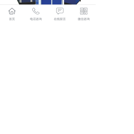
首页
电话咨询
在线留言
微信咨询
安顺空压机怎么样？安顺空压机出租哪家便宜？安顺空压
机销售哪家好？贵州兴隆程机械设备有限公司主要提供安
顺空压机,安顺空压机出租,安顺空压机销售,安顺空压机租
赁,
相关标签：
空气压缩机
,
空气压缩机批发
,
空气压缩机批发厂
家
,
上一条：
船上能用安顺空压机吗？
下一条：
安顺空气压缩机气量不足怎么办？
365系统