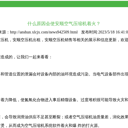
什么原因会使安顺空气压缩机着火？
源：http://anshun.xlcjx.com/news942509.html 发布时间:2023/5/18 16:41:0
空压机
，安顺空压机出租，安顺空压机销售等相关的展示和信息更新，欢
因造成的，让我们一起来看看：
器和管道位置的泄漏会对设备内部的油环境造成污染。当电气设备部件出
着力降低，使氮氧化合物进入事后精馏设备。过度堆积很可能导致火灾和
障，会导致润滑油供应不足甚至断裂；或者空气压缩机油质量差，润化效
烫，从而成为空气压缩机系统软件着火和爆.炸的打火源。